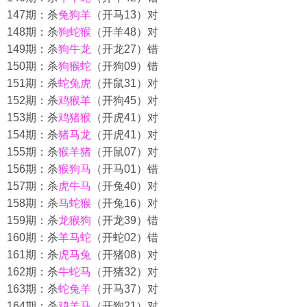
147期：杀
兔狗羊
（开马13）对
148期：杀
狗蛇猴
（开羊48）对
149期：杀
狗牛龙
（开龙27）错
150期：杀
狗猴蛇
（开狗09）错
151期：杀
蛇兔虎
（开鼠31）对
152期：杀
鸡猴羊
（开狗45）对
153期：杀
鸡猪猴
（开虎41）对
154期：杀
猪马龙
（开虎41）对
155期：杀
猴羊猪
（开鼠07）对
156期：杀
猴狗马
（开马01）错
157期：杀
虎牛马
（开兔40）对
158期：杀
马蛇猴
（开兔16）对
159期：杀
龙猴狗
（开龙39）错
160期：杀
羊马蛇
（开蛇02）错
161期：杀
虎马兔
（开猪08）对
162期：杀
牛蛇马
（开猪32）对
163期：杀
蛇兔羊
（开马37）对
164期：杀
鸡羊马
（开狗21）对