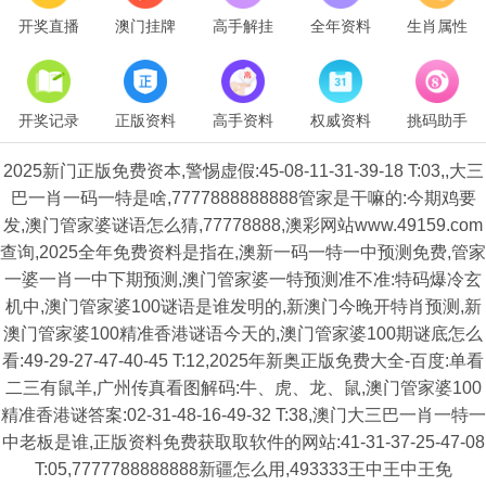
开奖直播
澳门挂牌
高手解挂
全年资料
生肖属性
开奖记录
正版资料
高手资料
权威资料
挑码助手
2025新门正版免费资本,警惕虚假:45-08-11-31-39-18 T:03,,大三
巴一肖一码一特是啥,7777888888888管家是干嘛的:今期鸡要
发,澳门管家婆谜语怎么猜,77778888,澳彩网站www.49159.com
查询,2025全年免费资料是指在,澳新一码一特一中预测免费,管家
一婆一肖一中下期预测,澳门管家婆一特预测准不准:特码爆冷玄
机中,澳门管家婆100谜语是谁发明的,新澳门今晚开特肖预测,新
澳门管家婆100精准香港谜语今天的,澳门管家婆100期谜底怎么
看:49-29-27-47-40-45 T:12,2025年新奥正版免费大全-百度:单看
二三有鼠羊,广州传真看图解码:牛、虎、龙、鼠,澳门管家婆100
精准香港谜答案:02-31-48-16-49-32 T:38,澳门大三巴一肖一特一
中老板是谁,正版资料免费获取取软件的网站:41-31-37-25-47-08
T:05,7777788888888新疆怎么用,493333王中王中王免