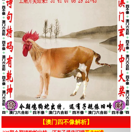
【澳门四不像解析】