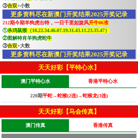
③
合双
+小数
更多资料尽在新澳门开奖结果2025开奖记录
212期今期羊狗虎出特，一日千里如旋风
开牛06准
①
杀鸡鼠猴（10.22.34.46.07.19.31.43.11.23.35.47）
②图解特肖羊狗虎蛇
牛
③
合双
+大数
更多资料尽在新澳门开奖结果2025开奖记录
天天好彩【平特心水】
澳门平特心水
香港平特心水
220期
平蛇→蛇猴(2连)→蛇猴龙(3连)
天天好彩【马会传真】
澳门传真
香港传真