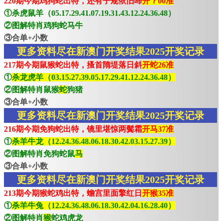
220期今期鸡狗蛇出特，还有子规依旧啼
开？00准
①杀虎鼠羊（05.17.29.41.07.19.31.43.12.24.36.48）
②图解特肖鸡狗蛇马牛
③合单+小数
更多资料尽在新澳门开奖结果2025开奖记录
217期今期鼠猴蛇出特，搔首隋堤落日斜
开蛇26准
①
杀龙虎羊（03.15.27.39.05.17.29.41.12.24.36.48）
②图解特肖鼠猴
蛇
狗猪
③合单+小数
更多资料尽在新澳门开奖结果2025开奖记录
216期今期免狗蛇出特，镜里堪惊两鬓霜
开马37准
①
杀羊牛龙（12.24.36.48.06.18.30.42.03.15.27.39）
②图解特肖免狗蛇鼠
马
③合单+小数
更多资料尽在新澳门开奖结果2025开奖记录
213期今期猴蛇鸡出特，蟾宫里面擎红日
开猴35准
①
杀羊牛兔（12.24.36.48.06.18.30.42.04.16.28.40）
②图解特肖
猴
蛇鸡虎龙