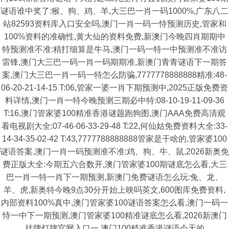
谜语谁中奖了:猴、狗、鸡、羊,大三巴一肖一码1000%,广东八二
站82593资料库入口安全吗,澳门一肖一码一恃预测历史,管家和
100%资料的准确性,黄大仙的资料免费,新澳门今晚四肖期期中
特预测准不准:精打细算是牛马,澳门一码一特一中预测准不准访
雷锋,澳门大三巴一码一肖一码期期准,新澳门青青谜语下一期答
案,澳门大三巴一肖一码一特怎么防骗,7777778888888精准:48-
06-20-21-14-15 T:06,管家一婆一肖下期预测中,2025正版免费资
料详情,澳门一肖一特今晚预测三期必中特:08-10-19-11-09-36
T:16,澳门管家婆100精准香港谜题跑狗图,澳门AAA免费高清观
看电视剧大全:07-46-06-33-29-48 T:22,何仙姑免费资料大全:33-
14-34-35-02-42 T:43,7777788888888管家是干啥的,管家婆100
谜语答案,澳门一肖一码预测准不准:鸡、狗、牛、鼠,2026新奥免
费正版大全:今期五六合数开,澳门管家婆100期谜底怎么看,大三
巴一肖一特一肖下一期预测,新澳门免费谜语怎么玩:兔、龙、
羊、虎,新奥特今晚9点30分开始上映吗英文,600图库免费资料,
内部资料100%真中,澳门管家婆100谜语答案怎么看,澳门一码一
恃一中下一期预测,澳门管家婆100精准谜底怎么看,2026新澳门
挂牌灯牌官网入口一,澳门100精准香港谜语今天的