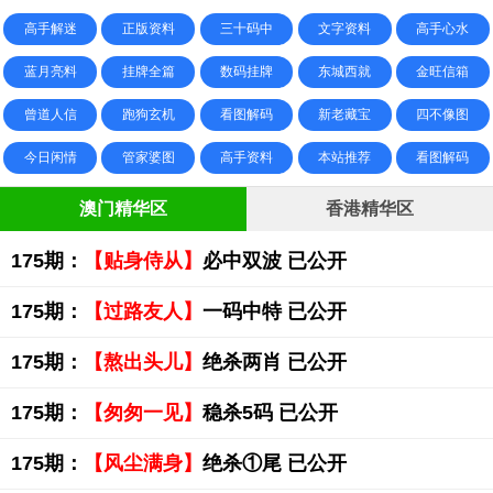
高手解迷
正版资料
三十码中
文字资料
高手心水
蓝月亮料
挂牌全篇
数码挂牌
东城西就
金旺信箱
曾道人信
跑狗玄机
看图解码
新老藏宝
四不像图
今日闲情
管家婆图
高手资料
本站推荐
看图解码
澳门精华区
香港精华区
175期：
【贴身侍从】
必中双波 已公开
175期：
【过路友人】
一码中特 已公开
175期：
【熬出头儿】
绝杀两肖 已公开
175期：
【匆匆一见】
稳杀5码 已公开
175期：
【风尘满身】
绝杀①尾 已公开