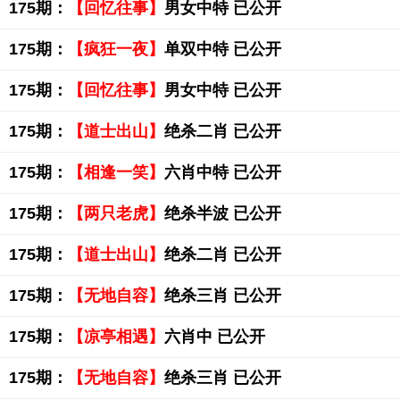
175期：
【回忆往事】
男女中特 已公开
175期：
【疯狂一夜】
单双中特 已公开
175期：
【回忆往事】
男女中特 已公开
175期：
【道士出山】
绝杀二肖 已公开
175期：
【相逢一笑】
六肖中特 已公开
175期：
【两只老虎】
绝杀半波 已公开
175期：
【道士出山】
绝杀二肖 已公开
175期：
【无地自容】
绝杀三肖 已公开
175期：
【凉亭相遇】
六肖中 已公开
175期：
【无地自容】
绝杀三肖 已公开